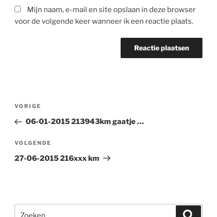
Mijn naam, e-mail en site opslaan in deze browser
voor de volgende keer wanneer ik een reactie plaats.
Bericht
Vorig
VORIGE
navigatie
bericht
06-01-2015 213943km gaatje …
Volgend
VOLGENDE
bericht
27-06-2015 216xxx km
Zoeken
Zoeke