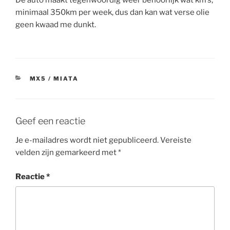
De auto maakt tegenwoordig weer behoorlijk wat km’s,
minimaal 350km per week, dus dan kan wat verse olie
geen kwaad me dunkt.
CATEGORIEËN
MX5 / MIATA
Geef een reactie
Je e-mailadres wordt niet gepubliceerd.
Vereiste
velden zijn gemarkeerd met
*
Reactie
*