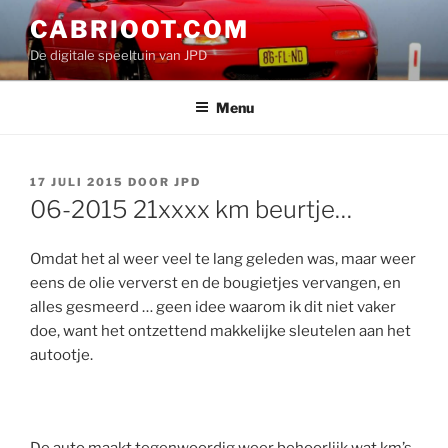
Ga
CABRIOOT.COM
naar
De digitale speeltuin van JPD
de
inhoud
Menu
GEPLAATST
17 JULI 2015
DOOR
JPD
OP
06-2015 21xxxx km beurtje…
Omdat het al weer veel te lang geleden was, maar weer
eens de olie ververst en de bougietjes vervangen, en
alles gesmeerd … geen idee waarom ik dit niet vaker
doe, want het ontzettend makkelijke sleutelen aan het
autootje.