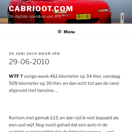
Ga
CABRIOOT.COM
naar
De digitale speeltuin van JPD
de
inhoud
Menu
GEPLAATST
29 JUNI 2010
DOOR
JPD
OP
29-06-2010
WTF ?
vorige week 461 kilometer op 34 liter, vandaag
509 kilometer op 39 liter, en dan echt tot aan de rand
afgevuld met benzine …
Kortom met gemak 1:13, en dan rijd ik niet bepaald als
een oud wijf. Nog nooit gehad dat een auto in de