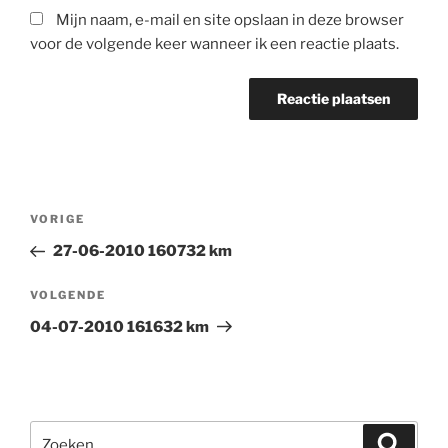
Mijn naam, e-mail en site opslaan in deze browser
voor de volgende keer wanneer ik een reactie plaats.
Bericht
Vorig
VORIGE
navigatie
bericht
27-06-2010 160732 km
Volgend
VOLGENDE
bericht
04-07-2010 161632 km
Zoeken
Zoeke