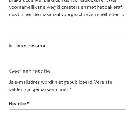
praktijk zuiniger blijkt dan de fabrieksopgave … wel
voornamelijk snelweg kilometers en met het dak eraf,
dus binnen de maximaal voorgeschreven snelheden …
CATEGORIEËN
MX5 / MIATA
Geef een reactie
Je e-mailadres wordt niet gepubliceerd.
Vereiste
velden zijn gemarkeerd met
*
Reactie
*