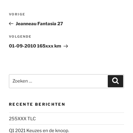
Bericht
Vorig
VORIGE
navigatie
bericht
Jeanneau Fantasia 27
Volgend
VOLGENDE
bericht
01-09-2010 165xxx km
Zoeken
Zoeke
naar:
RECENTE BERICHTEN
255XXX TLC
Q1 2021 Keuzes en de knoop.