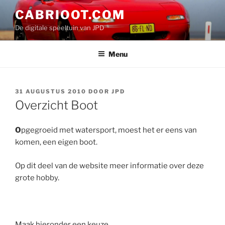
Ga
CABRIOOT.COM
naar
De digitale speeltuin van JPD
de
inhoud
Menu
GEPLAATST
31 AUGUSTUS 2010
DOOR
JPD
OP
Overzicht Boot
O
pgegroeid met watersport, moest het er eens van
komen, een eigen boot.
Op dit deel van de website meer informatie over deze
grote hobby.
Maak hieronder een keuze