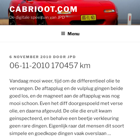
Ga
CABRIOOT.COM
naar
De digitale speeltuin van JPD
de
inhoud
Menu
GEPLAATST
6 NOVEMBER 2010
DOOR
JPD
OP
06-11-2010 170457 km
Vandaag mooi weer, tijd om de differentieel olie te
vervangen. De aftapplug en de vulplug gingen beide
goed los, en de magneet aan de aftapplug was nog
mooi schoon. Even het diff doorgespoeld met verse
olie, en daarna afgevuld. De olie die eruit kwam
geinspecteerd, en behalve een beetje verkleuring
geen rare dingen. Eigenlijk raar dat mensen dit soort
simpele en goedkope dingen vaak overslaan …