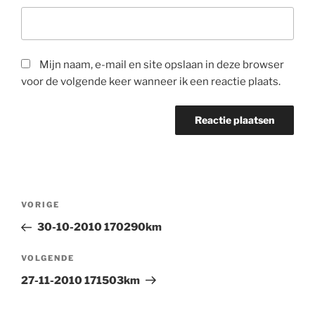
Mijn naam, e-mail en site opslaan in deze browser
voor de volgende keer wanneer ik een reactie plaats.
Bericht
Vorig
VORIGE
navigatie
bericht
30-10-2010 170290km
Volgend
VOLGENDE
bericht
27-11-2010 171503km