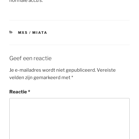
normale accu’s.
CATEGORIEËN
MX5 / MIATA
Geef een reactie
Je e-mailadres wordt niet gepubliceerd.
Vereiste
velden zijn gemarkeerd met
*
Reactie
*