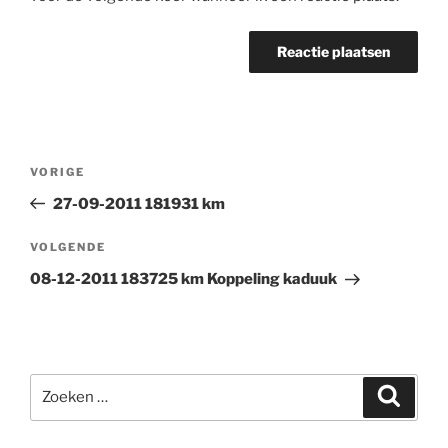
Bericht
Vorig
VORIGE
navigatie
bericht
27-09-2011 181931 km
Volgend
VOLGENDE
bericht
08-12-2011 183725 km Koppeling kaduuk
Zoeken
Zoeke
naar: