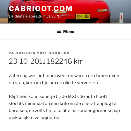
Ga
CABRIOOT.COM
naar
De digitale speeltuin van JPD
de
inhoud
Menu
GEPLAATST
24 OKTOBER 2011
DOOR
JPD
OP
23-10-2011 182246 km
Zaterdag was het mooi weer en waren de dames even
op stap, kortom tijd om de olie te verversen.
Blijft een koud kunstje bij de MX5, de auto hoeft
slechts minimaal op een krik om de olie-aftapplug te
bereiken, en zelfs het olie filter is zonder gereedschap
makkelijk te verwijderen.