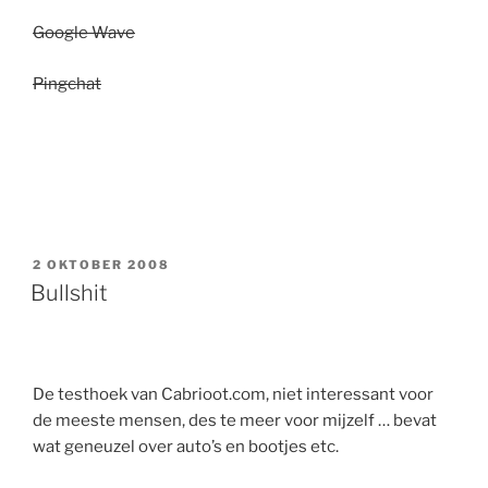
Google Wave
Pingchat
GEPLAATST
2 OKTOBER 2008
OP
Bullshit
De testhoek van Cabrioot.com, niet interessant voor
de meeste mensen, des te meer voor mijzelf … bevat
wat geneuzel over auto’s en bootjes etc.