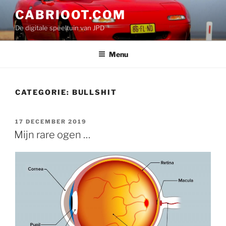
Ga
CABRIOOT.COM
naar
De digitale speeltuin van JPD
de
inhoud
Menu
CATEGORIE:
BULLSHIT
GEPLAATST
17 DECEMBER 2019
OP
Mijn rare ogen …