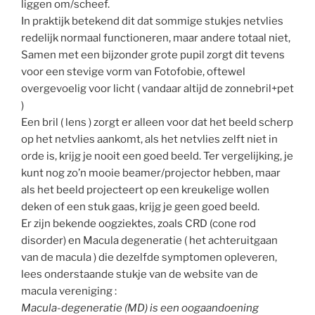
liggen om/scheef.
In praktijk betekend dit dat sommige stukjes netvlies
redelijk normaal functioneren, maar andere totaal niet,
Samen met een bijzonder grote pupil zorgt dit tevens
voor een stevige vorm van Fotofobie, oftewel
overgevoelig voor licht ( vandaar altijd de zonnebril+pet
)
Een bril ( lens ) zorgt er alleen voor dat het beeld scherp
op het netvlies aankomt, als het netvlies zelft niet in
orde is, krijg je nooit een goed beeld. Ter vergelijking, je
kunt nog zo’n mooie beamer/projector hebben, maar
als het beeld projecteert op een kreukelige wollen
deken of een stuk gaas, krijg je geen goed beeld.
Er zijn bekende oogziektes, zoals CRD (cone rod
disorder) en Macula degeneratie ( het achteruitgaan
van de macula ) die dezelfde symptomen opleveren,
lees onderstaande stukje van de website van de
macula vereniging :
Macula-degeneratie (MD) is een oogaandoening