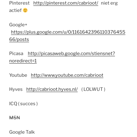
Pinterest
http://pinterest.com/cabrioot/
niet erg
actief
Google+
https://plus.google.com/u/0/1161642396110376455
66/posts
Picasa
http://picasaweb.google.com/stiensnet?
noredirect=1
Youtube
http://www.youtube.com/cabrioot
Hyves
http://cabrioot.hyves.nl/
( LOLWUT )
ICQ ( succes )
MSN
Google Talk