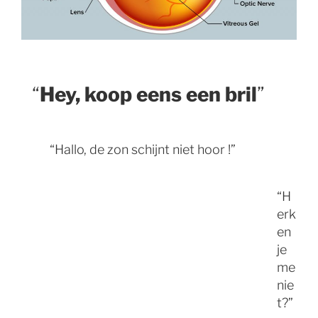
“
Hey, koop eens een bril
”
“Hallo, de zon schijnt niet hoor !”
“H
erk
en
je
me
nie
t?”