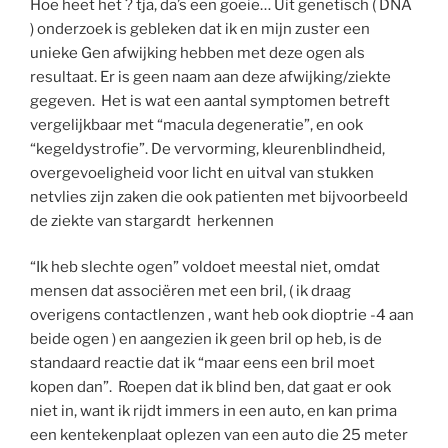
Hoe heet het ? tja, da’s een goeie… Uit genetisch ( DNA
) onderzoek is gebleken dat ik en mijn zuster een
unieke Gen afwijking hebben met deze ogen als
resultaat. Er is geen naam aan deze afwijking/ziekte
gegeven. Het is wat een aantal symptomen betreft
vergelijkbaar met “macula degeneratie”, en ook
“kegeldystrofie”. De vervorming, kleurenblindheid,
overgevoeligheid voor licht en uitval van stukken
netvlies zijn zaken die ook patienten met bijvoorbeeld
de ziekte van stargardt herkennen
“Ik heb slechte ogen” voldoet meestal niet, omdat
mensen dat associëren met een bril, ( ik draag
overigens contactlenzen , want heb ook dioptrie -4 aan
beide ogen ) en aangezien ik geen bril op heb, is de
standaard reactie dat ik “maar eens een bril moet
kopen dan”. Roepen dat ik blind ben, dat gaat er ook
niet in, want ik rijdt immers in een auto, en kan prima
een kentekenplaat oplezen van een auto die 25 meter