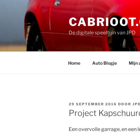
Ga
naar
CABRIOOT
de
inhoud
De digitale speeltuin van JPD
Home
Auto Blogje
Mijn 
GEPLAATST
29 SEPTEMBER 2016
DOOR
JP
OP
Project Kapschuur
Een overvolle garrage, en een l