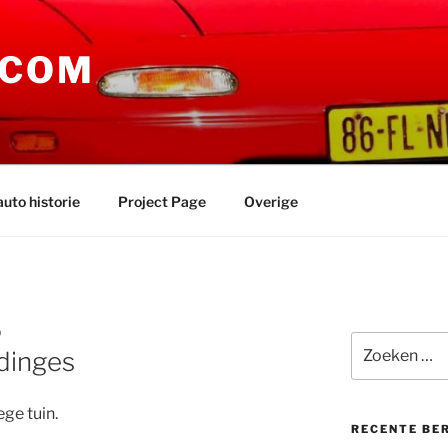
.COM
auto historie
Project Page
Overige
D
Zoeken
dinges
naar:
ege tuin.
RECENTE BE