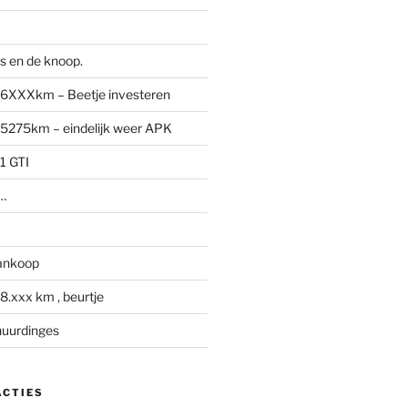
s en de knoop.
6XXXkm – Beetje investeren
5275km – eindelijk weer APK
1 GTI
 …
ankoop
.xxx km , beurtje
huurdinges
ACTIES