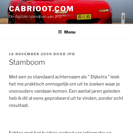
Ga
CABRIOOT.COM
naar
De digitale speeltuin van JPD
de
inhoud
Menu
GEPLAATST
16 NOVEMBER 2009
DOOR
JPD
OP
Stamboom
Met een zo standaard achternaam als ” Dijkstra ” leek
het me praktisch onmogelijk om uit te zoeken waar je
voorouders vandaan komen. Een aantal jaren geleden
heb ik dit al eens geprobeerd uit te vinden, zonder echt
resultaat.