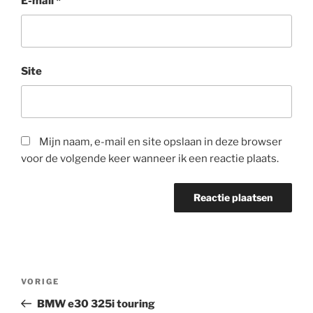
E-mail
*
Site
Mijn naam, e-mail en site opslaan in deze browser
voor de volgende keer wanneer ik een reactie plaats.
Bericht
Vorig
VORIGE
navigatie
bericht
BMW e30 325i touring