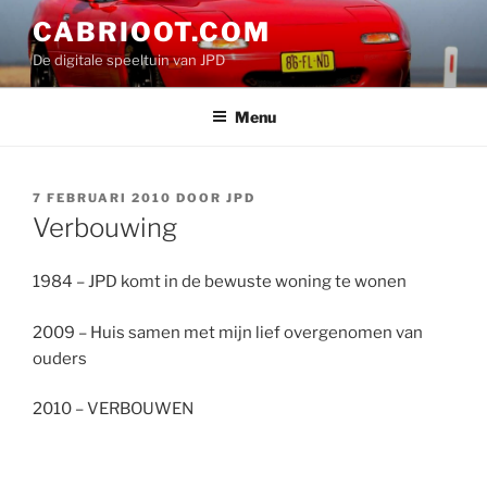
Ga
CABRIOOT.COM
naar
De digitale speeltuin van JPD
de
inhoud
Menu
GEPLAATST
7 FEBRUARI 2010
DOOR
JPD
OP
Verbouwing
1984 – JPD komt in de bewuste woning te wonen
2009 – Huis samen met mijn lief overgenomen van
ouders
2010 – VERBOUWEN