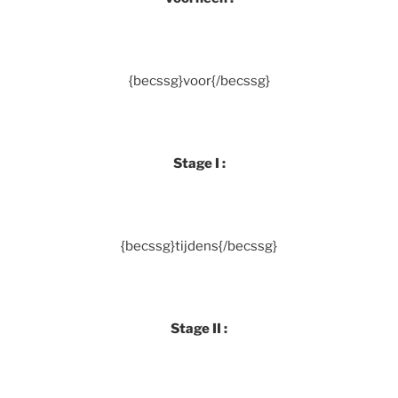
{becssg}voor{/becssg}
Stage I :
{becssg}tijdens{/becssg}
Stage II :