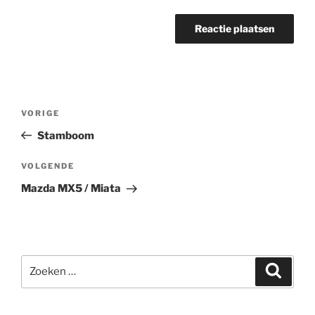
Bericht
Vorig
VORIGE
navigatie
bericht
Stamboom
Volgend
VOLGENDE
bericht
Mazda MX5 / Miata
Zoeken
Zoeke
naar: